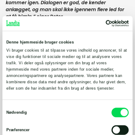
kommer igen. Dialogen er god, de kender
anlægget, og man skal ikke igennem flere led for
at få hjælp,” siger Peter.
Han peger på betydningen i det daglige arbejde:
Denne hjemmeside bruger cookies
“Det gør en stor forskel, at serviceteknikerne
kender anlæggene og ved, hvad de kommer ud til.
Vi bruger cookies til at tilpasse vores indhold og annoncer, til at
vise dig funktioner til sociale medier og til at analysere vores
Det giver en nemmere og mere stabil drift.”
trafik. Vi deler også oplysninger om din brug af vores
hjemmeside med vores partnere inden for sociale medier,
annonceringspartnere og analysepartnere. Vores partnere kan
kombinere disse data med andre oplysninger, du har givet dem,
eller som de har indsamlet fra din brug af deres tjenester.
Samtykkevalg
Nødvendig
Præferencer