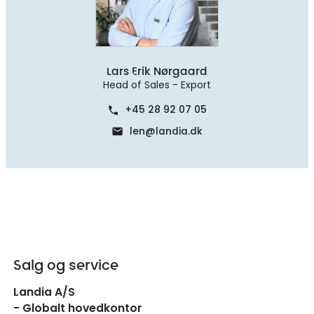
Lars Erik Nørgaard
Head of Sales - Export
+45 28 92 07 05
phone
len@landia.dk
mail
Salg og service
Landia A/S
- Globalt hovedkontor