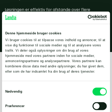
Løsningen er effektiv for afstande over flere
kilometer og med stigninger op til 50 meter.
Samtidig er løsningen med at pumpe gyllen i jorden i
stedet for at køre med den både billigere og
nemmere.
Denne hjemmeside bruger cookies
Vi bruger cookies til at tilpasse vores indhold og annoncer, til at
vise dig funktioner til sociale medier og til at analysere vores
trafik. Vi deler også oplysninger om din brug af vores
hjemmeside med vores partnere inden for sociale medier,
annonceringspartnere og analysepartnere. Vores partnere kan
kombinere disse data med andre oplysninger, du har givet dem,
eller som de har indsamlet fra din brug af deres tjenester.
Samtykkevalg
Det er både billigere og nemmere at
Nødvendig
pumpe gyllen i jorden i stedet for at køre
med den.
Præferencer
- udtaler Ole Broholm, gårdejer.