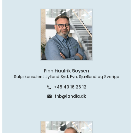
Finn Haulrik Boysen
Salgskonsulent Jylland Syd, Fyn, Sjælland og Sverige
+45 40 16 26 12
phone
fhb@landia.dk
mail