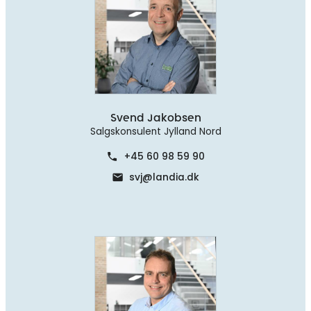
Svend Jakobsen
Salgskonsulent Jylland Nord
+45 60 98 59 90
phone
svj@landia.dk
mail