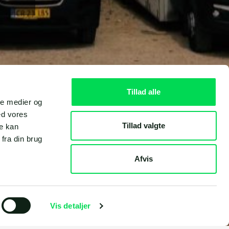
Tillad alle
ale medier og
ed vores
Tillad valgte
re kan
fra din brug
Afvis
Vis detaljer