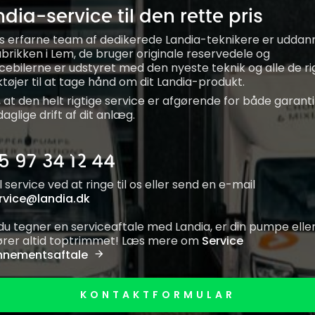
dia-service til den rette pris
s erfarne team af dedikerede Landia-teknikere er uddan
abrikken i Lem, de bruger originale reservedele og
icebilerne er udstyret med den nyeste teknik og alle de ri
tøjer til at tage hånd om dit Landia-produkt.
, at den helt rigtige service er afgørende for både garant
aglige drift af dit anlæg.
5 97 34 12 44
l service ved at ringe til os eller send en e-mail
rvice@landia.dk
 du tegner en serviceaftale med Landia, er din pumpe elle
rer altid toptrimmet! Læs mere om
Service
nementsaftale
KONTAKTFORMULAR