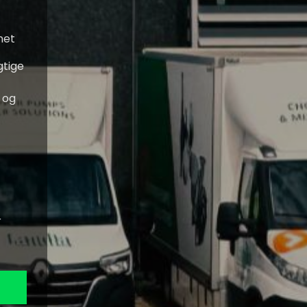
net
gtige
i og
r