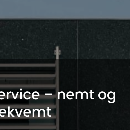
ervice – nemt og
ekvemt