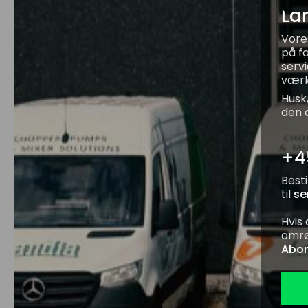
Lan
Vore
på f
serv
værk
Husk
den d
+4
Besti
til
se
Hvis
omrø
Abon