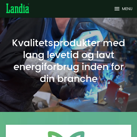
menu
MENU
Kvalitetsprodukter med
lang levetid og lavt
energiforbrug inden for
din branche