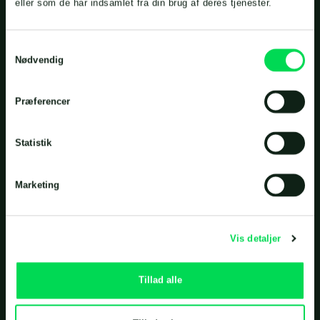
eller som de har indsamlet fra din brug af deres tjenester.
- så hjælper vi dig hurtigst muligt
Samtykkevalg
Landia A/S - Hovedkontor
Nødvendig
Industrivej 2
6940 Lem St.
Præferencer
Danmark
Statistik
+45 97 34 12 44
phone
info@landia.dk
mail
Marketing
Vis detaljer
Tillad alle