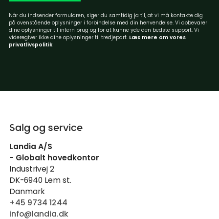
Når du indsender formularen, siger du samtidig ja til, at vi må kontakte dig
på ovenstående oplysninger i forbindelse med din henvendelse. Vi opbevarer
dine oplysninger til intern brug og for at kunne yde den bedste support. Vi
videregiver ikke dine oplysninger til tredjepart.
Læs mere om vores
privatlivspolitik
Salg og service
Landia A/S
- Globalt hovedkontor
Industrivej 2
DK-6940 Lem st.
Danmark
+45 9734 1244
info@landia.dk