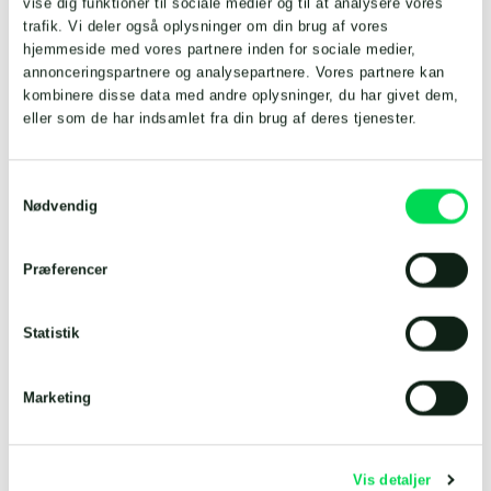
vise dig funktioner til sociale medier og til at analysere vores
Arbejdsmail
*
trafik. Vi deler også oplysninger om din brug af vores
hjemmeside med vores partnere inden for sociale medier,
annonceringspartnere og analysepartnere. Vores partnere kan
kombinere disse data med andre oplysninger, du har givet dem,
Tilladelse til markedsføring*
eller som de har indsamlet fra din brug af deres tjenester.
Ja tak, jeg accepterer.
*
Samtykkevalg
Nødvendig
*Ved at trykke “download” accepterer du, at Landia
A/S gemmer dine data i overensstemmelse med
virksomhedens privatlivspolitik.
Du vil blive oprettet
Præferencer
i vores nyhedsbrev og vil have mulighed for at
afmelde.
Statistik
Download tegninger
Marketing
Vis detaljer