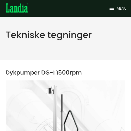
menu
MENU
Tekniske tegninger
Dykpumper DG-I 1500rpm