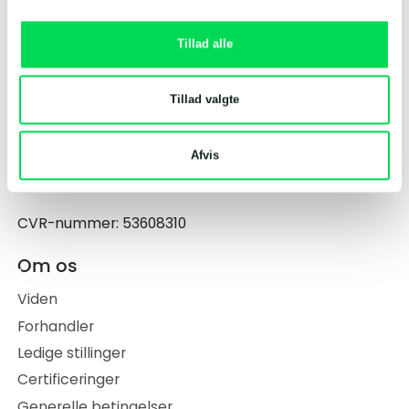
Salg og service
Tillad alle
Landia A/S
- Globalt hovedkontor
Industrivej 2
Tillad valgte
DK-6940 Lem st.
Danmark
Afvis
+45 9734 1244
info@landia.dk
CVR-nummer: 53608310
Om os
Viden
Forhandler
Ledige stillinger
Certificeringer
Generelle betingelser