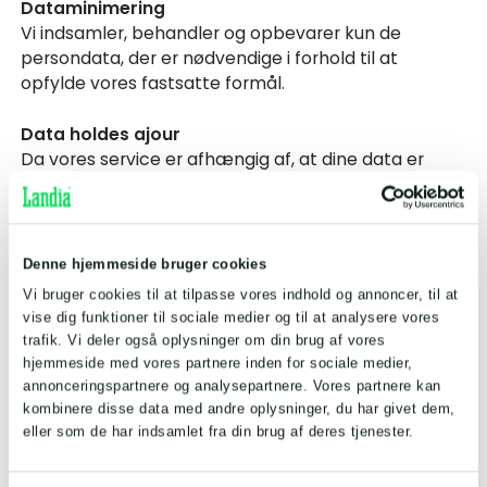
Dataminimering
Vi indsamler, behandler og opbevarer kun de
persondata, der er nødvendige i forhold til at
opfylde vores fastsatte formål.
Data holdes ajour
Da vores service er afhængig af, at dine data er
korrekte og opdaterede, beder vi dig oplyse os om
relevante ændringer i dine data. Du kan benytte
kontaktoplysningerne ovenfor til at meddele os
dine ændringer, så sørger vi for at opdatere dine
Denne hjemmeside bruger cookies
persondata. Hvis vi selv bliver opmærksomme på,
Vi bruger cookies til at tilpasse vores indhold og annoncer, til at
at data ikke er korrekte, opdaterer vi oplysningerne.
vise dig funktioner til sociale medier og til at analysere vores
trafik. Vi deler også oplysninger om din brug af vores
Periode for opbevaring
hjemmeside med vores partnere inden for sociale medier,
Oplysningerne opbevares i det tidsrum, der er tilladt
annonceringspartnere og analysepartnere. Vores partnere kan
i henhold til lovgivningen, og vi sletter dem, når de
kombinere disse data med andre oplysninger, du har givet dem,
ikke længere er nødvendige. Perioden afhænger af
eller som de har indsamlet fra din brug af deres tjenester.
karakteren af oplysningen og baggrunden for
opbevaring. Det er derfor ikke muligt at angive en