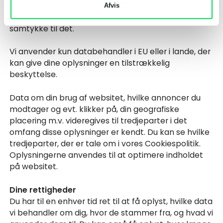
Videregivelse af personoplysninger som navn og e-
Afvis
mail m.v. til andre formål vil kun ske, hvis du giver
samtykke til det.
Vi anvender kun databehandler i EU eller i lande, der
kan give dine oplysninger en tilstrækkelig
beskyttelse.
Data om din brug af websitet, hvilke annoncer du
modtager og evt. klikker på, din geografiske
placering m.v. videregives til tredjeparter i det
omfang disse oplysninger er kendt. Du kan se hvilke
tredjeparter, der er tale om i vores Cookiespolitik.
Oplysningerne anvendes til at optimere indholdet
på websitet.
Dine rettigheder
Du har til en enhver tid ret til at få oplyst, hvilke data
vi behandler om dig, hvor de stammer fra, og hvad vi