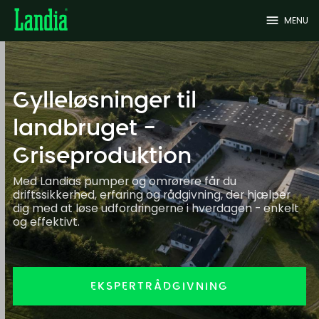
menu
MENU
Gylleløsninger til
landbruget -
Griseproduktion
Med Landias pumper og omrørere får du
driftssikkerhed, erfaring og rådgivning, der hjælper
dig med at løse udfordringerne i hverdagen - enkelt
og effektivt.
EKSPERTRÅDGIVNING