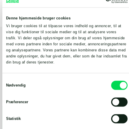
Denne hjemmeside bruger cookies
Vi bruger cookies til at tilpasse vores indhold og annoncer, til at
vise dig funktioner til sociale medier og til at analysere vores
trafik. Vi deler også oplysninger om din brug af vores hjemmeside
med vores partnere inden for sociale medier, annonceringspartnere
Optimal drift med en fast serviceaftale
og analysepartnere. Vores partnere kan kombinere disse data med
andre oplysninger, du har givet dem, eller som de har indsamlet fra
Med en Landia abonnementsordning får du ro i
din brug af deres tjenester.
hverdagen.
Samtykkevalg
Vi sørger for, at dine pumper og omrørere kører
Nødvendig
stabilt, så du undgår dyre driftsstop og kan fokusere
på din produktion.
Præferencer
Statistik