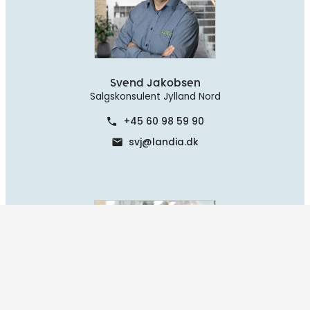
Svend Jakobsen
Salgskonsulent Jylland Nord
+45 60 98 59 90
phone
svj@landia.dk
mail
keyboard_arrow_up