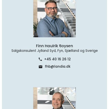
Finn Haulrik Boysen
Salgskonsulent Jylland Syd, Fyn, Sjælland og Sverige
+45 40 16 26 12
phone
fhb@landia.dk
mail