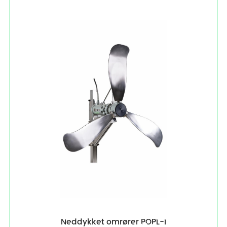
Neddykket omrører POPL-I