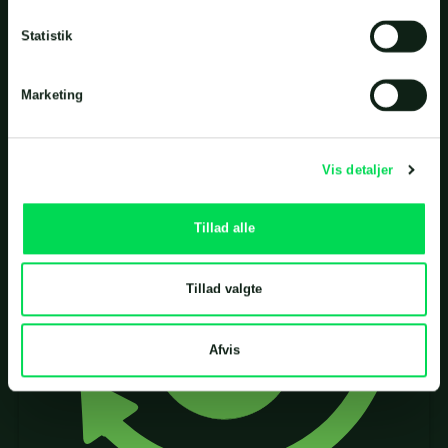
Vores løsninger inden for
Statistik
spildevand
Marketing
Vis detaljer
Tillad alle
Tillad valgte
Afvis