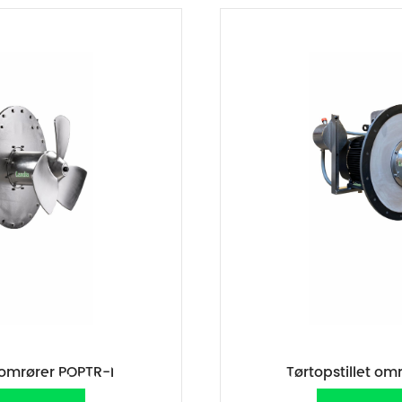
t omrører POPTR-I
Tørtopstillet om