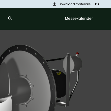
download
Download materiale
DK
search
Messekalender