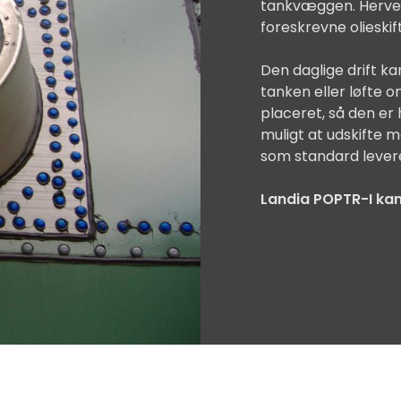
tankvæggen. Herved
foreskrevne olieskif
Den daglige drift k
tanken eller løfte
placeret, så den er
muligt at udskifte 
som standard levere
Landia POPTR-I kan