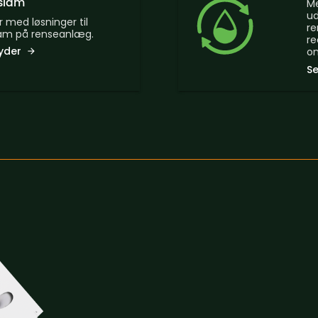
 slam
Me
ud
 med løsninger til
re
lam på renseanlæg.
re
byder
om
Se