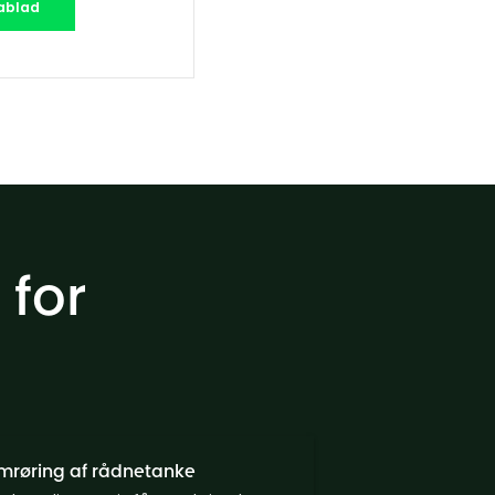
ablad
 for
mrøring af rådnetanke