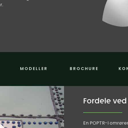
r.
MODELLER
BROCHURE
KO
Fordele ved 
En POPTR-I omrører