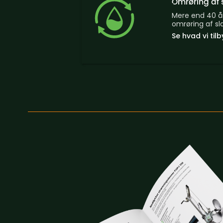
Omrøring af
Mere end 40 år
omrøring af s
Se hvad vi til