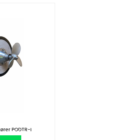
rører PODTR-I