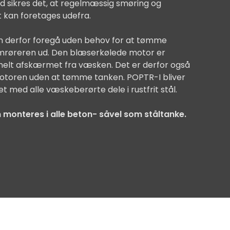
 sikres det, at regelmæssig smøring og
t kan foretages udefra.
an derfor foregå uden behov for at tømme
 omrøreren ud. Den blæserkølede motor er
 helt afskærmet fra væsken. Det er derfor også
motoren uden at tømme tanken. POPTR-I bliver
t med alle væskeberørte dele i rustfrit stål.
 monteres i alle beton- såvel som ståltanke.