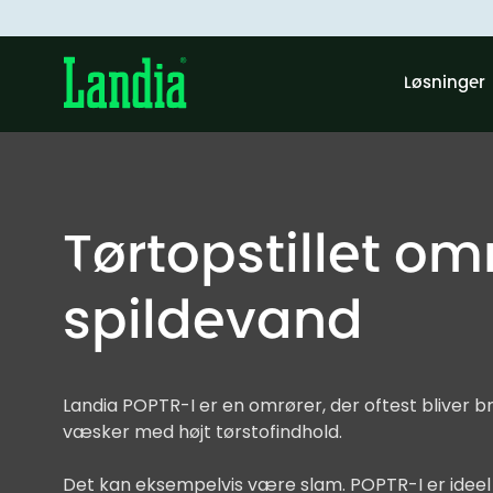
Løsninger
Tørtopstillet omr
spildevand
Landia POPTR-I er en omrører, der oftest bliver br
væsker med højt tørstofindhold.
Det kan eksempelvis være slam. POPTR-I er ideel