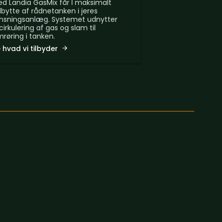
d Landia GasMix får I maksimalt
bytte af rådnetanken i jeres
nsningsanlæg. Systemet udnytter
cirkulering af gas og slam til
røring i tanken.
 hvad vi tilbyder