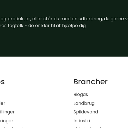
 og produkter, eller står du med en udfordring, du gerne vi
res fagfolk - de er klar til at hjælpe dig.
os
Brancher
Biogas
ler
Landbrug
illinger
Spildevand
eringer
Industri