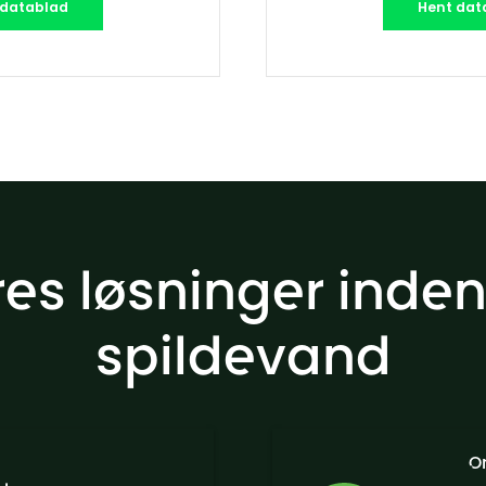
 datablad
Hent dat
es løsninger inden
spildevand
O