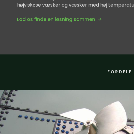
højviskøse væsker og væsker med høj temperatu
Lad os finde en løsning sammen
FORDELE