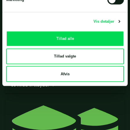
Vis detaljer
Tillad alle
Tillad valgte
Pumper til flydende biomasse
Landias chopperpumper er fleksible og slidstærke
pumper som bruges til at pumpe forskellige former
Afvis
for biomasse mellem tankene på biogasanlægget.
Se hvad vi tilbyder