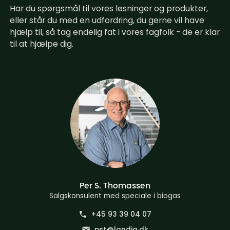
Har du spørgsmål til vores løsninger og produkter,
eller står du med en udfordring, du gerne vil have
hjælp til, så tag endelig fat i vores fagfolk - de er klar
til at hjælpe dig.
Per S. Thomassen
Salgskonsulent med speciale i biogas
+45 93 39 04 07
phone
pst@landia.dk
mail