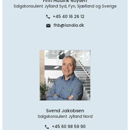
Finn Haulrik Boysen
Salgskonsulent Jylland Syd, Fyn, Sjælland og Sverige
+45 40 16 26 12
phone
fhb@landia.dk
mail
Svend Jakobsen
Salgskonsulent Jylland Nord
+45 60 98 59 90
phone