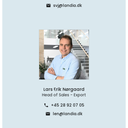
svj@landia.dk
mail
Lars Erik Nørgaard
Head of Sales - Export
+45 28 92 07 05
phone
len@landia.dk
mail