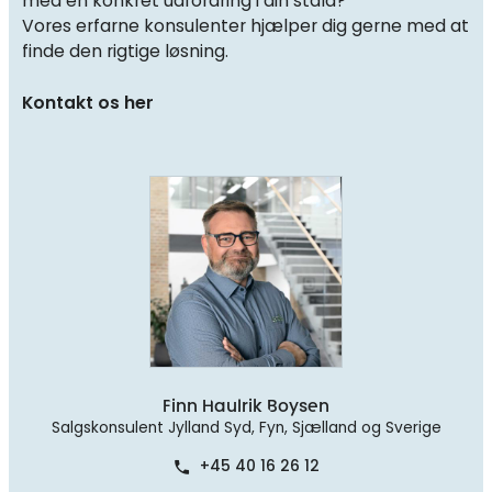
med en konkret udfordring i din stald?
Vores erfarne konsulenter hjælper dig gerne med at
finde den rigtige løsning.
Kontakt os her
Finn Haulrik Boysen
Salgskonsulent Jylland Syd, Fyn, Sjælland og Sverige
+45 40 16 26 12
phone