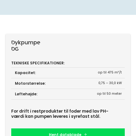
Dykpumpe
DG
TEKNISKE SPECIFIKATIONER:
Kapacitet:
op til 475 m³/t
Motorstørrelse:
0,75 – 30,0 kW
Løftehøjde:
op til 50 meter
For drift i restprodukter til foder med lav PH-
værdi kan pumpen leveres i syrefast stål.
Hent datablade