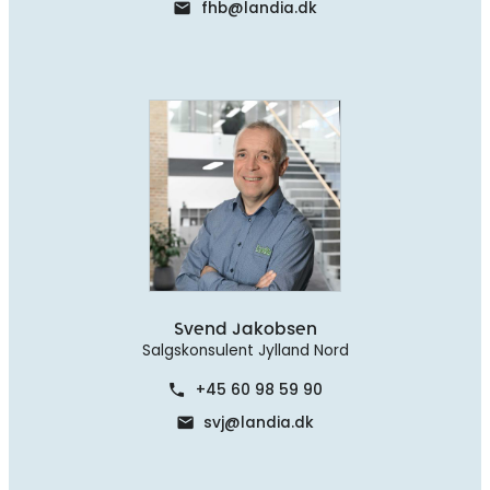
fhb@landia.dk
mail
Svend Jakobsen
Salgskonsulent Jylland Nord
+45 60 98 59 90
phone
svj@landia.dk
mail