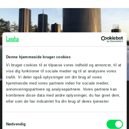
Denne hjemmeside bruger cookies
Vi bruger cookies til at tilpasse vores indhold og annoncer, til at
vise dig funktioner til sociale medier og til at analysere vores
trafik. Vi deler også oplysninger om din brug af vores
hjemmeside med vores partnere inden for sociale medier,
Cases
annonceringspartnere og analysepartnere. Vores partnere kan
Flyt gyllen fra vejen og ned i jorden
kombinere disse data med andre oplysninger, du har givet dem,
eller som de har indsamlet fra din brug af deres tjenester.
Læs mere her
Samtykkevalg
Nødvendig