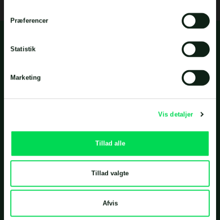
Præferencer
Statistik
Vores løsninger inden for
landbrug
Marketing
Vis detaljer
Hyppig udslusning
Tillad alle
Tillad valgte
Langdistancepumpning
Afvis