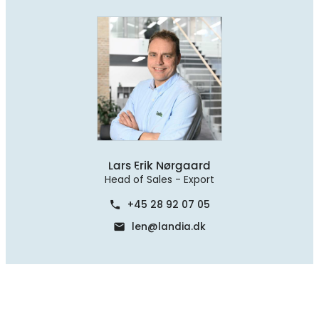
Lars Erik Nørgaard
Head of Sales - Export
+45 28 92 07 05
phone
len@landia.dk
mail